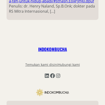
a-teh-untuk-hidup-abadi/#sthash.EoxPjmJ0.dpuf
Penulis: dr. Henry Naland, Sp.B.Onk; dokter pada
RS Mitra Internasional, […]
INDOKOMBUCHA
Temukan kami disini
Hubungi kami
LinkedIn
Facebook
Instagram