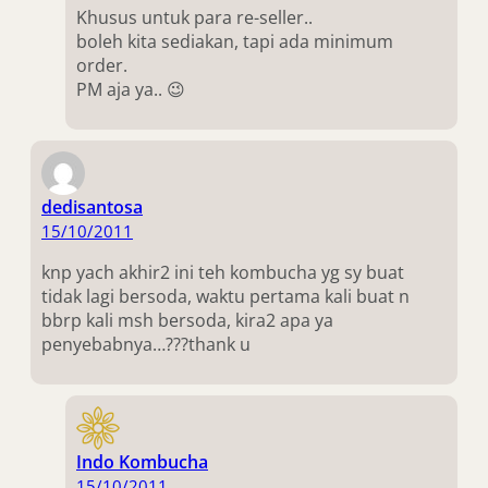
Khusus untuk para re-seller..
boleh kita sediakan, tapi ada minimum
order.
PM aja ya.. 😉
dedisantosa
15/10/2011
knp yach akhir2 ini teh kombucha yg sy buat
tidak lagi bersoda, waktu pertama kali buat n
bbrp kali msh bersoda, kira2 apa ya
penyebabnya…???thank u
Indo Kombucha
15/10/2011