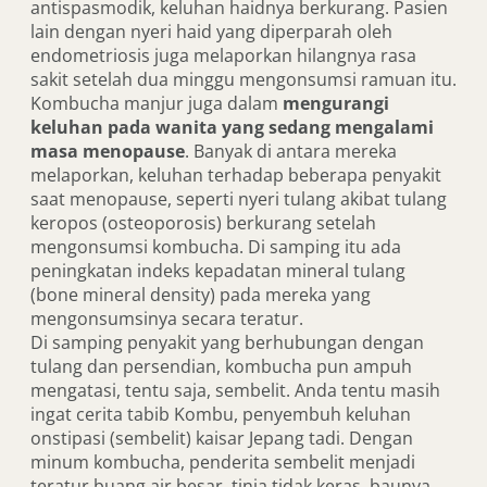
antispasmodik, keluhan haidnya berkurang. Pasien
lain dengan nyeri haid yang diperparah oleh
endometriosis juga melaporkan hilangnya rasa
sakit setelah dua minggu mengonsumsi ramuan itu.
Kombucha manjur juga dalam
mengurangi
keluhan pada wanita yang sedang mengalami
masa menopause
. Banyak di antara mereka
melaporkan, keluhan terhadap beberapa penyakit
saat menopause, seperti nyeri tulang akibat tulang
keropos (osteoporosis) berkurang setelah
mengonsumsi kombucha. Di samping itu ada
peningkatan indeks kepadatan mineral tulang
(bone mineral density) pada mereka yang
mengonsumsinya secara teratur.
Di samping penyakit yang berhubungan dengan
tulang dan persendian, kombucha pun ampuh
mengatasi, tentu saja, sembelit. Anda tentu masih
ingat cerita tabib Kombu, penyembuh keluhan
onstipasi (sembelit) kaisar Jepang tadi. Dengan
minum kombucha, penderita sembelit menjadi
teratur buang air besar, tinja tidak keras, baunya