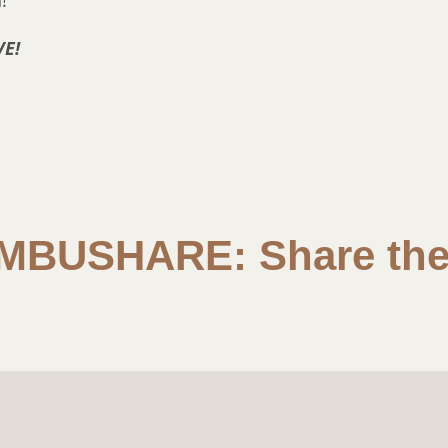
!
VE!
MBUSHARE: Share the 