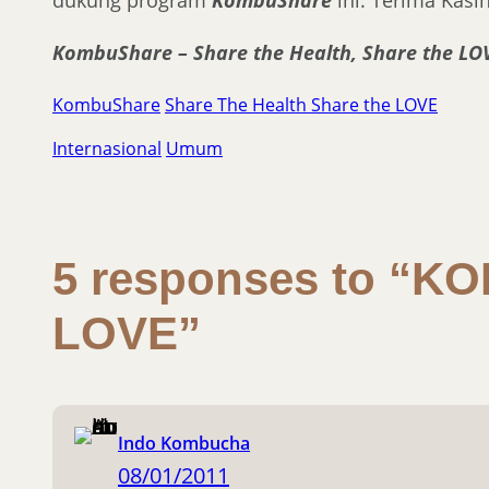
dukung program
KombuShare
ini. Terima Kasih
KombuShare – Share the Health, Share the LO
KombuShare
Share The Health Share the LOVE
Internasional
Umum
5 responses to “KO
LOVE”
Indo Kombucha
08/01/2011