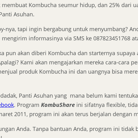
 membuat Kombucha seumur hidup, dan 25% dari ua
Panti Asuhan.
by-nya, tapi ingin bergabung untuk menyumbang? A
mengirim informasinya via SMS ke 087823451768 at
ka pun akan diberi Kombucha dan starternya supay
a. Apalagi? Kami akan mengajarkan mereka cara-car
njual produk Kombucha ini dan uangnya bisa merek
ndadak, Panti Asuhan yang mana belum kami tentukan
ebook
. Program
KombuShare
ini sifatnya flexible, t
aret 2011, program ini akan terus berjalan dengan m
ungan Anda. Tanpa bantuan Anda, program ini tidak bis