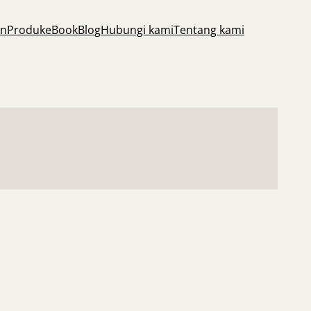
an
Produk
eBook
Blog
Hubungi kami
Tentang kami