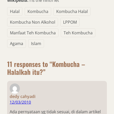
Wikipedia:
I is the ninth let
Halal
Kombucha
Kombucha Halal
Kombucha Non Alkohol
LPPOM
Manfaat Teh Kombucha
Teh Kombucha
Agama
Islam
11 responses to “Kombucha –
Halalkah itu?”
dedy cahyadi
12/03/2010
Ada pernyataan yg tidak sesuai, di dalam artikel