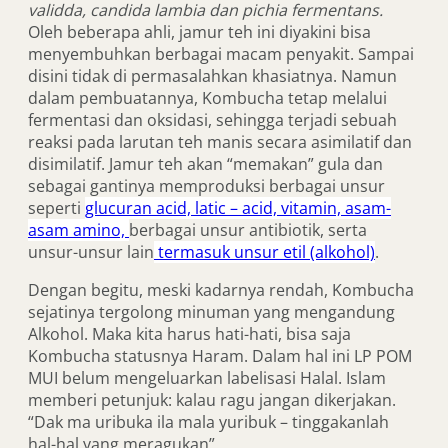
validda, candida lambia dan pichia fermentans.
Oleh beberapa ahli, jamur teh ini diyakini bisa
menyembuhkan berbagai macam penyakit. Sampai
disini tidak di permasalahkan khasiatnya. Namun
dalam pembuatannya, Kombucha tetap melalui
fermentasi dan oksidasi, sehingga terjadi sebuah
reaksi pada larutan teh manis secara asimilatif dan
disimilatif. Jamur teh akan “memakan” gula dan
sebagai gantinya memproduksi berbagai unsur
seperti
glucuran acid, latic – acid, vitamin, asam-
asam amino,
berbagai unsur antibiotik, serta
unsur-unsur lain
termasuk unsur etil (alkohol)
.
Dengan begitu, meski kadarnya rendah, Kombucha
sejatinya tergolong minuman yang mengandung
Alkohol. Maka kita harus hati-hati, bisa saja
Kombucha statusnya Haram. Dalam hal ini LP POM
MUI belum mengeluarkan labelisasi Halal. Islam
memberi petunjuk: kalau ragu jangan dikerjakan.
“Dak ma uribuka ila mala yuribuk – tinggakanlah
hal-hal yang meragukan”.