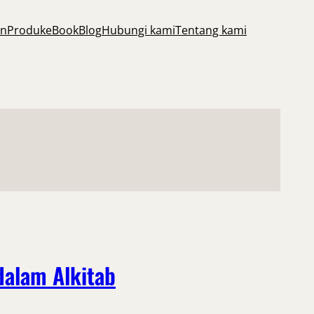
an
Produk
eBook
Blog
Hubungi kami
Tentang kami
alam Alkitab