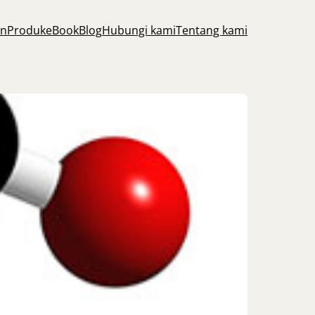
an
Produk
eBook
Blog
Hubungi kami
Tentang kami