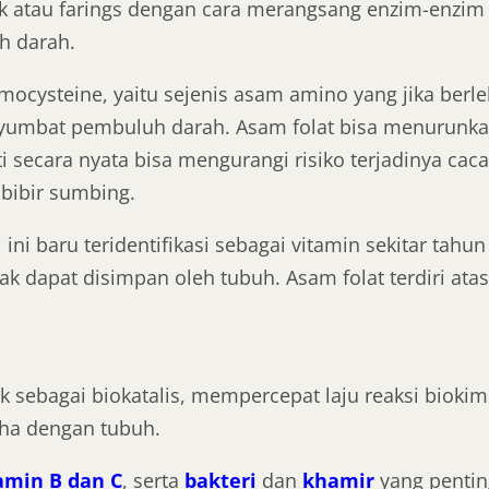
 atau farings dengan cara merangsang enzim-enzim 
h darah.
mocysteine, yaitu sejenis asam amino yang jika ber
mbat pembuluh darah. Asam folat bisa menurunkan r
i secara nyata bisa mengurangi risiko terjadinya cac
 bibir sumbing.
 ini baru teridentifikasi sebagai vitamin sekitar tah
dak dapat disimpan oleh tubuh. Asam folat terdiri at
k sebagai biokatalis, mempercepat laju reaksi biokim
ha dengan tubuh.
amin B dan C
, serta
bakteri
dan
khamir
yang pentin